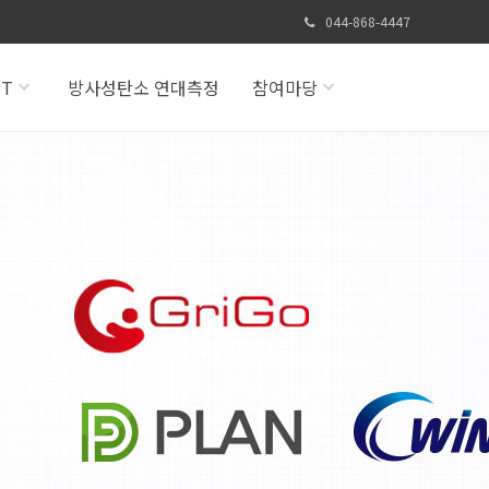
044-868-4447
IT
방사성탄소 연대측정
참여마당