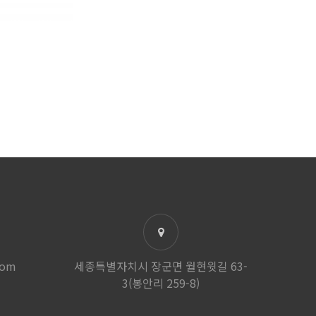
com
세종특별자치시 장군면 월현윗길 63-
3(봉안리 259-8)