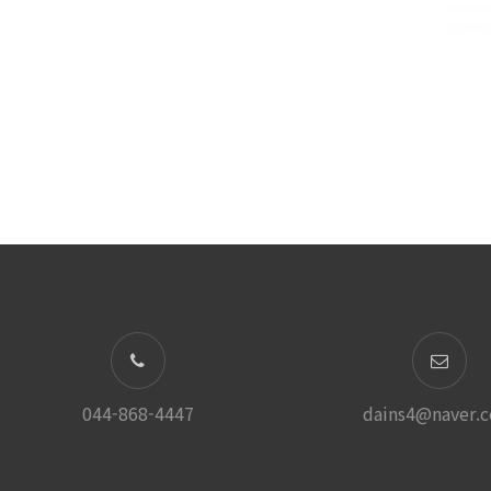
044-868-4447
dains4@naver.